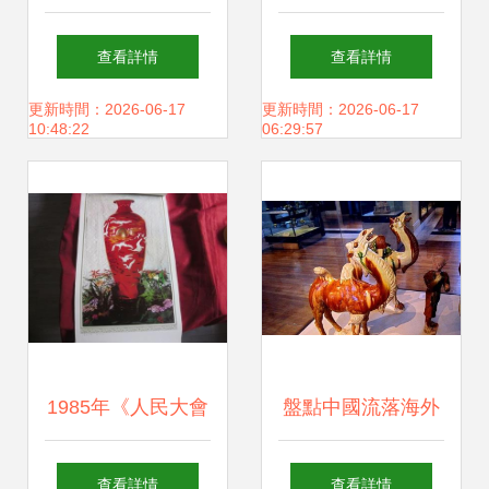
海設計創新產品展
品商行 名人胸像擺
查看詳情
查看詳情
圓滿落幕
件雕塑的工藝與典
更新時間：2026-06-17
更新時間：2026-06-17
10:48:22
06:29:57
范
1985年《人民大會
盤點中國流落海外
堂工藝美術品》掛
的七大國寶 失落的
查看詳情
查看詳情