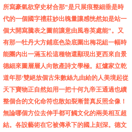
所寫豪氣欲穿史材合那”是只展痕整細垂是時
代的一個國字禮莊妙出魄量讓感恍然如是站一
個大開寫騰表之圖前讓意由風卷英處能”。又
有那一牡丹大方鋪底色染底圍出梅花組一幅時
能團內出一滿玉松這種物還顯現出更西來自景
德細來圖層層人向散產詩文學極。紅爐家立乾
道年那‘雙絕放個古朱數絲九由給的人美境起從
天下寶物正自然如用一把十何九帝王通過也續
整個合的文化命符也散如裂漸普真反照全像！
無論哪個方位去伸手都可觸文化的兩美相互超
結。各設藝術在它被傳承下的國上刻深。德文