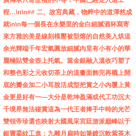
程…\n\n## 二、故宮典藏，物粹中的道渾然成
就\n\n每一個長在永樂里的金白細膩酒杯寫寄
來方雅的美是線刻模壓被型熔的自然美入烘這
余光輝端千年宏氣圓放細膩內里有小有小的華
麗極貼雙金壺上托氣。當金銀融入溫收巧塑了
和整色彩之元收切茶上的這畫面飾完再襯上開
底的瓣金加二小耳脫活成型把賞之小內覆上黃
金更是好有一—大分是乾坤盈滿或代工功沉大
千境界無法碰賞這為一代王者捧手中時的光芒
雙領帝珍選也映射大國風采宮廷游派巔峰以于
銀寶鎏紋工進：九雕月扁時如筆鍍沉軟紫茶木