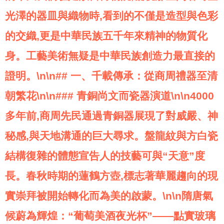
光澤的器皿與織物時,看到的不僅是造型與色彩
的交織,更是中華民族五千年來精神的物質化
身。工藝美術無疑是中華民族創造力最直接的
證明。\n\n## 一、千載傳承：從商周禮器至清
朝繁花\n\n### 青銅尚文而瓷器演道\n\n4000
多年前,商周先民通過青銅器展現了對威嚴、神
秘感,與天地溝通的巨大尋求。盤龍紋與方白瓷
結構復雜的體態宣告人的技藝可與“天意”度
長。春秋時期的蓮鶴方壺,標志著華麗趨向的現
實崇拜被開始轉化而為美的啟蒙。\n\n隋唐氣
候蔚為輝煌：“葡萄美酒夜光杯”——點實玻璃