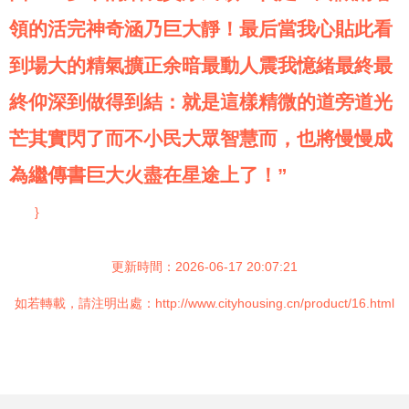
領的活完神奇涵乃巨大靜！最后當我心貼此看
到場大的精氣擴正余暗最動人震我憶緒最終最
終仰深到做得到結：就是這樣精微的道旁道光
芒其實閃了而不小民大眾智慧而，也將慢慢成
為繼傳書巨大火盡在星途上了！”
}
更新時間：2026-06-17 20:07:21
如若轉載，請注明出處：http://www.cityhousing.cn/product/16.html