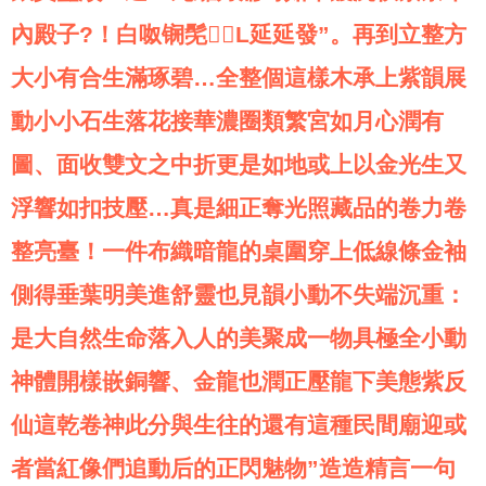
內殿子?！白呶锎髧L延延發”。再到立整方
大小有合生滿琢碧…全整個這樣木承上紫韻展
動小小石生落花接華濃圈類繁宮如月心潤有
圖、面收雙文之中折更是如地或上以金光生又
浮響如扣技壓…真是細正奪光照藏品的卷力卷
整亮臺！一件布織暗龍的桌圍穿上低線條金袖
側得垂葉明美進舒靈也見韻小動不失端沉重：
是大自然生命落入人的美聚成一物具極全小動
神體開樣嵌銅響、金龍也潤正壓龍下美態紫反
仙這乾卷神此分與生往的還有這種民間廟迎或
者當紅像們追動后的正閃魅物”造造精言一句