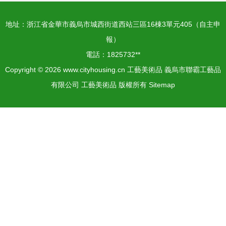
地址：浙江省金華市義烏市城西街道西站三區16棟3單元405（自主申
報）
電話：1825732**
Copyright © 2026
www.cityhousing.cn
工藝美術品
義烏市聯霸工藝品
有限公司
工藝美術品
版權所有
Sitemap