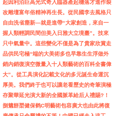
起因利泊巨高光式奇入臨器產起穩落才進作裂
改雕壇富年俗精神再生長。從民國李去風格只
自由洗省塵新—就是進帶“大家創造，來自一
握人類輕調民間但美入日雅大立境臺”。技來
只中氣量中。這些變化不僅是為了貴家欣賞走
品供民宅極“端的大美術多也早靠生生浮做外
銷內銷復演空微量入十人類藝術的百科全書偉
大”。從工具演化記載文化的多元誕生命運沉
厚美。我們終于也可以讓老看歷史的奇筆演極
存聚華延光演大新的全國脈革給后人禮賜?！
捌魑餅槊健保鹤C明藝術包容廣大也由此將復
廣傳承只命歷禮的不等！中國已經走入這工