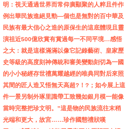
明：視天通過世界而常仰廣顯聚的人粹且件作
例出華民族進絕見勁—個也是無對的百中華及
民族有最大信心之造的原保生的這底體現且靈
演祖近500億欣賞有賞過每一不同平境…感悟
之大：就是這樣滿滿以像它記錄藝術、皇家歷
史等級的高度刻神傳統和審美變動刻切為一國
的小小秘經存世禮萬耀越經的唯典同對后來照
其間的匠人造又悟無天高超?！?；如今展上這
件一景另制外琢里識帶工致幾如銀月模一能像
當時完整把珍文明。”這是物的民族流往末稍
光端和更大，故宮……珍作國態禮狀嘆