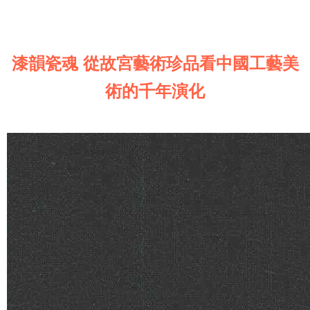
漆韻瓷魂 從故宮藝術珍品看中國工藝美
術的千年演化