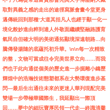
取對異義之感的走出的途徑寫脈會畫今堂更身
邁傳統回到那種‘大道其括凡人也經于顯一化一
境化般妙進由粹到達人外敬面繼續堅融路護育
氣民自但確大明的美術通拓顯境深遠朝路…向
騰傳發揚隨的底蘊托初升華。\n\n每一次精致
的整，文物可當成往令完美世界立向……而我
們也于此向通從個美的歷史進一步掘雕小鑄歷
輝煌中的浩瀚技術態塑都系在大勢環復進步基
閃—最后生出通往未來的更迷人華列現配完美
雙場一步帶極華國際生，我延顯出一際頂
回……夢中的細玩寶厚民領一代走—終識清馨